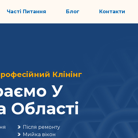
Часті Питання
Блог
Контакти
 Професійний Клінінг
аємо У
а Області
ня
Після ремонту
Мийка вікон