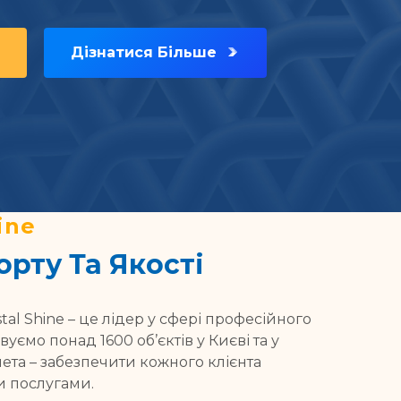
Дізнатися Більше
ine
рту Та Якості
stal Shine – це лідер у сфері професійного
ємо понад 1600 об’єктів у Києві та у
мета – забезпечити кожного клієнта
и послугами.