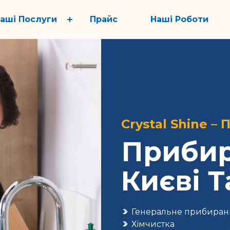
аші Послуги
Прайс
Наші Роботи
Crystal Shine –
Прибир
Києві Т
Генеральне прибиран
Хімчистка