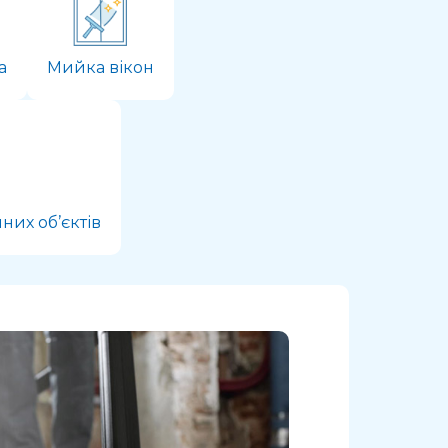
а
Мийка вікон
их об’єктів