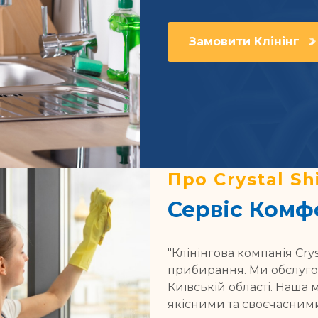
Замовити Клінінг
Про Crystal Sh
Сервіс Комфо
"Клінінгова компанія Cry
прибирання. Ми обслугову
Київській області. Наша 
якісними та своєчасним