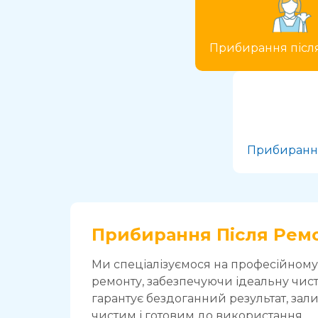
Прибирання післ
Прибирання
Прибирання Після Рем
Ми спеціалізуємося на професійному
ремонту, забезпечуючи ідеальну чис
гарантує бездоганний результат, з
чистим і готовим до використання.