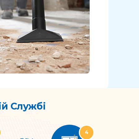
ій Службі
4