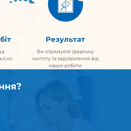
біт
Результат
да
Ви отримуєте ідеальну
кісно
чистоту та задоволення від
нашої роботи
ння?