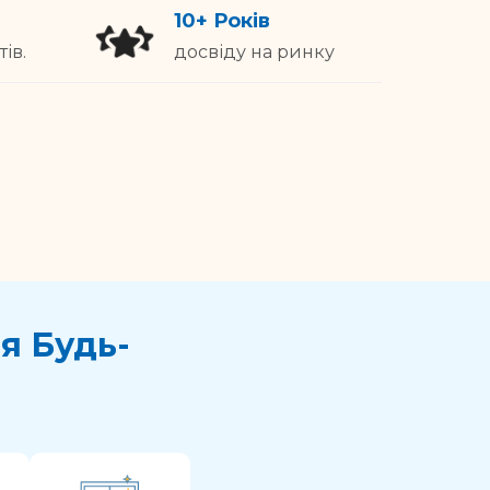
10+ Років
ів.
досвіду на ринку
я Будь-