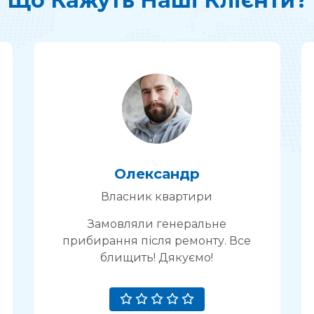
Що Кажуть Наші Клієнти?
Ольга
Адміністратор бізнес-центру
Професійна команда, яка завжди
на зв’язку. Рекомендую!