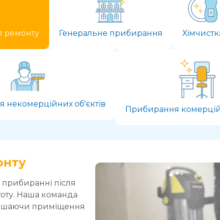
я ремонту
Генеральне прибирання
Хімчистк
 некомерційних об'єктів
Прибирання комерційн
онту
 прибиранні після
тоту. Наша команда
алишаючи приміщення