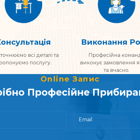
Консультація
Виконання Ро
точнюємо всі деталі та
Професійна коман
ропонуємо послугу.
виконує замовлення я
та вчасно.
Online Запис
рібно Професійне Прибира