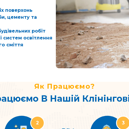
іх поверхонь
и, цементу та
 будівельних робіт
і систем освітлення
го сміття
Як Працюємо?
ацюємо В Нашій Клінінгов
2
3